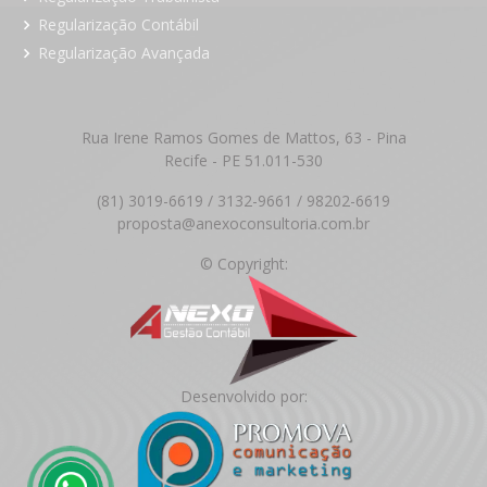
Regularização Contábil
Regularização Avançada
Rua Irene Ramos Gomes de Mattos, 63 - Pina
Recife - PE 51.011-530
(81) 3019-6619 / 3132-9661 / 98202-6619
proposta@anexoconsultoria.com.br
© Copyright:
Desenvolvido por: