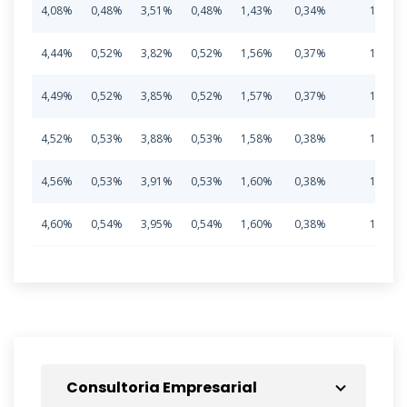
4,08%
0,48%
3,51%
0,48%
1,43%
0,34%
10,32
4,44%
0,52%
3,82%
0,52%
1,56%
0,37%
11,23
4,49%
0,52%
3,85%
0,52%
1,57%
0,37%
11,32
4,52%
0,53%
3,88%
0,53%
1,58%
0,38%
11,42
4,56%
0,53%
3,91%
0,53%
1,60%
0,38%
11,51
4,60%
0,54%
3,95%
0,54%
1,60%
0,38%
11,61
Consultoria Empresarial