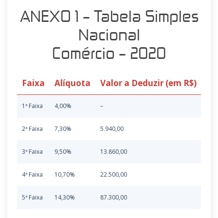
ANEXO 1 – Tabela Simples
Nacional
Comércio – 2020
Faixa
Alíquota
Valor a Deduzir (em R$)
Re
1ª Faixa
4,00%
–
Até 
2ª Faixa
7,30%
5.940,00
De 1
3ª Faixa
9,50%
13.860,00
De 3
4ª Faixa
10,70%
22.500,00
De 7
5ª Faixa
14,30%
87.300,00
De 1